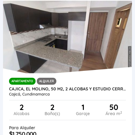
APARTAMENTO
ALQUILER
CAJICA, EL MOLINO, 50 M2, 2 ALCOBAS Y ESTUDIO CERRADO, ENCORTINADO
Cajicá, Cundinamarca
2
2
1
50
2
Alcobas
Baño(s)
Garaje
Área m
Para Alquiler
$1.750.000