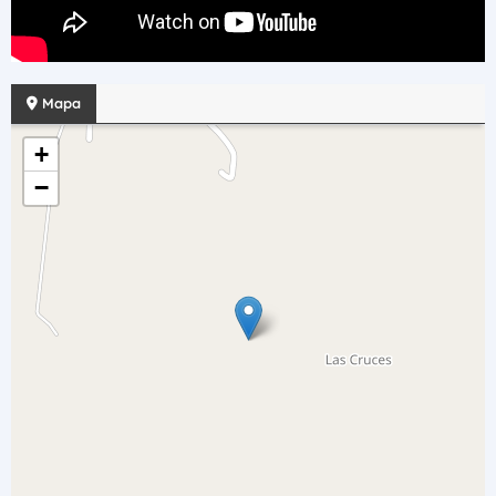
Mapa
+
−