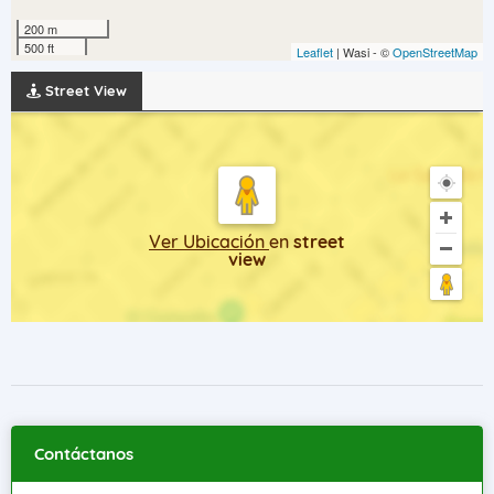
200 m
500 ft
Leaflet
| Wasi - ©
OpenStreetMap
Street View
Ver Ubicación
en
street
view
Contáctanos