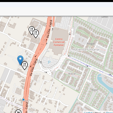
Leaflet
| Wasi - ©
Open