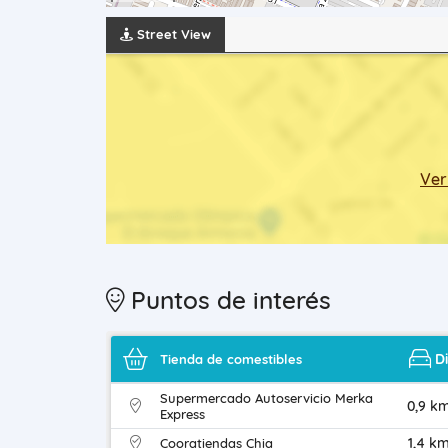
Street View
Ver
Puntos de interés
D
Tienda de comestibles
Supermercado Autoservicio Merka
0,9 k
Express
1,4 k
Cooratiendas Chia