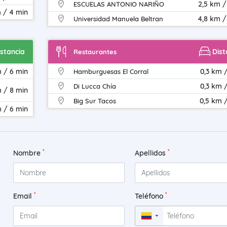
2,5 km /
ESCUELAS ANTONIO NARIÑO
m / 4 min
4,8 km /
Universidad Manuela Beltran
istancia
Dist
Restaurantes
m / 6 min
0,3 km /
Hamburguesas El Corral
0,3 km /
Di Lucca Chía
m / 8 min
0,5 km /
Big Sur Tacos
 / 6 min
*
*
Nombre
Apellidos
*
*
Email
Teléfono
▼