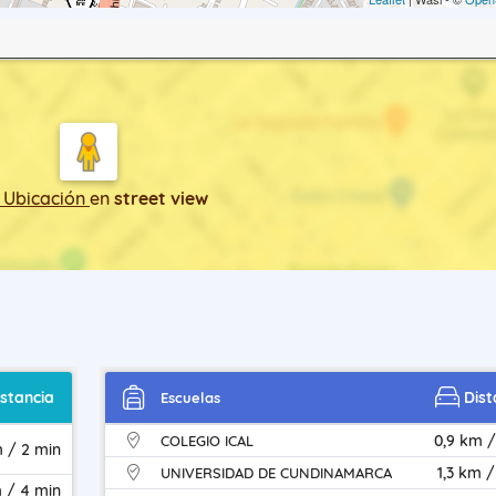
 Ubicación
en
street view
istancia
Dist
Escuelas
0,9 km /
COLEGIO ICAL
m / 2 min
1,3 km /
UNIVERSIDAD DE CUNDINAMARCA
m / 4 min