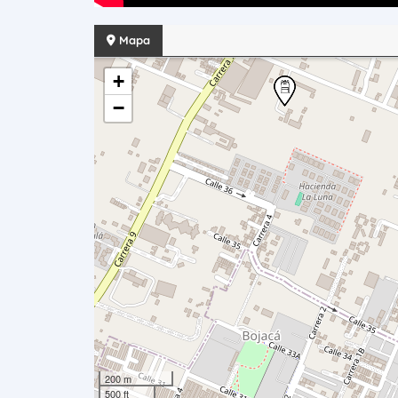
Mapa
+
−
200 m
500 ft