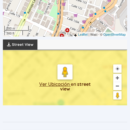
200 m
500 ft
Leaflet
| Wasi - ©
OpenStreetMap
Street View
Ver Ubicación
en
street
view