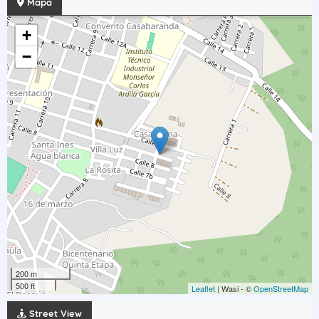
Mapa
+
−
200 m
500 ft
Leaflet
| Wasi - ©
OpenStreetMap
Street View