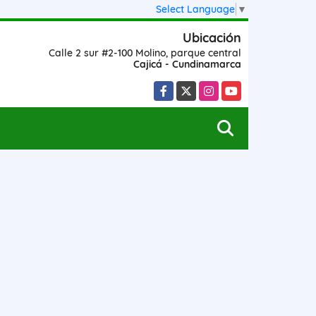
Select Language
▼
Ubicación
Calle 2 sur #2-100 Molino, parque central
Cajicá - Cundinamarca
Facebook
X
Instagram
YouTube