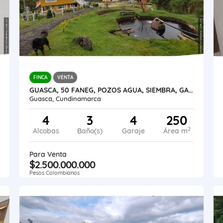
FINCA
VENTA
GUASCA, 50 FANEG, POZOS AGUA, SIEMBRA, GANADERÍA, ALTO DE LA CUCHILLA
Guasca, Cundinamarca
4
3
4
250
2
Alcobas
Baño(s)
Garaje
Área m
Para Venta
$2.500.000.000
Pesos Colombianos