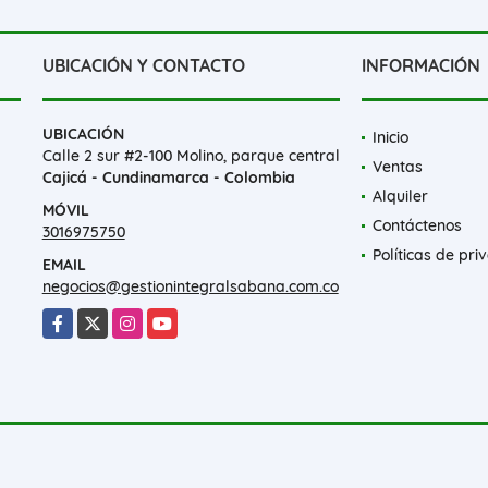
UBICACIÓN Y CONTACTO
INFORMACIÓN
UBICACIÓN
Inicio
Calle 2 sur #2-100 Molino, parque central
Ventas
Cajicá - Cundinamarca - Colombia
Alquiler
MÓVIL
Contáctenos
3016975750
Políticas de pri
EMAIL
negocios@gestionintegralsabana.com.co
Facebook
X
Instagram
YouTube