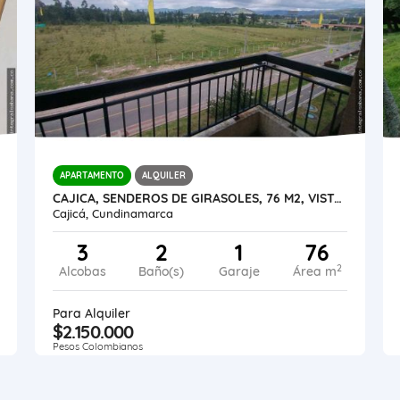
APARTAMENTO
ALQUILER
CAJICA, SENDEROS DE GIRASOLES, 76 M2, VISTA PANORÁMICA, BALCON
Cajicá, Cundinamarca
3
2
1
76
2
Alcobas
Baño(s)
Garaje
Área m
Para Alquiler
$2.150.000
Pesos Colombianos